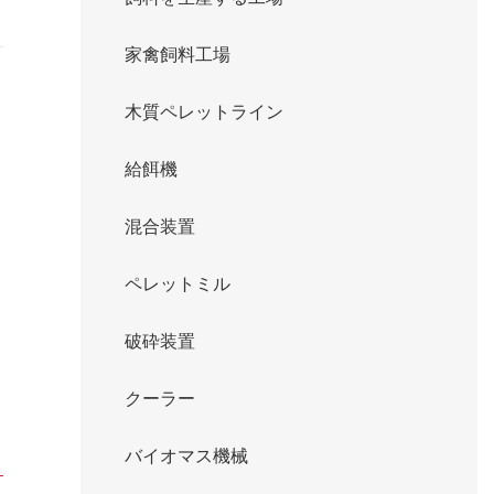
家禽飼料工場
木質ペレットライン
給餌機
混合装置
ペレットミル
破砕装置
クーラー
バイオマス機械