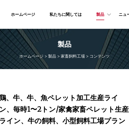
ホームページ
私たちに関しては
製品
ニュ
製品
ホームページ
>
製品
>
家畜飼料工場
>
コンテンツ
鶏、牛、牛、魚ペレット加工生産ライ
ン、毎時1〜2トン/家禽家畜ペレット生産
ライン、牛の飼料、小型飼料工場プラン