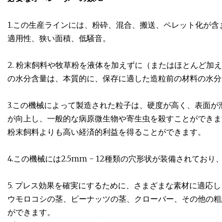
1.この生産ラインには、粉砕、混合、搬送、ペレット化が
適用性、狭い面積、低騒音。
2. 粉末飼料や牧草粉を液体を加えずに（またはほとんど加
の水分含量は、本質的に、保存に適した造粒前の材料の水分
3.この機械によって製造された粒子は、硬度が高く、表面
が向上し、一般的な病原微生物や寄生虫を殺すことができま
粉末飼料よりも高い経済的利益を得ることができます。
4.この機械には2.5mm - 12種類の穴形状が装備され
5. プレス効果を確実にするために、さまざまな素材に適応
ウモロコシの茎、ピーナッツの茎、クローバー、その他の粗
ができます。