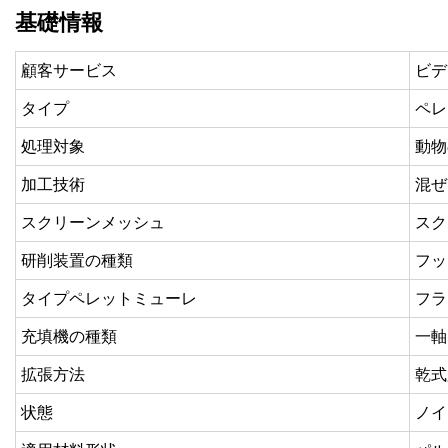
基礎情報
顧客サービス
ビデ
タイプ
ペレ
処理対象
動物
加工技術
混ぜ
スクリーンメッシュ
スク
研削装置の種類
フッ
タイプペレットミューレ
フラ
充填機の種類
一軸
拡張方法
乾式
状態
ノイ