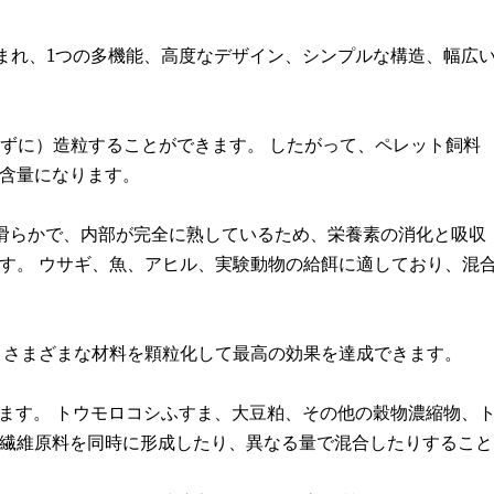
含まれ、1つの多機能、高度なデザイン、シンプルな構造、幅広
えずに）造粒することができます。 したがって、ペレット飼料
含量になります。
が滑らかで、内部が完全に熟しているため、栄養素の消化と吸収
す。 ウサギ、魚、アヒル、実験動物の給餌に適しており、混
ており、さまざまな材料を顆粒化して最高の効果を達成できます。
します。 トウモロコシふすま、大豆粕、その他の穀物濃縮物、
繊維原料を同時に形成したり、異なる量で混合したりすること