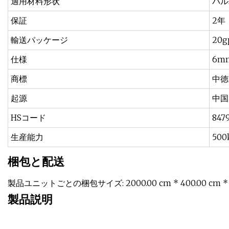
適用材料形状
パル
保証
2年
輸送パッケージ
20g
仕様
6m
商標
中徳
起源
中国
HSコード
847
生産能力
500k
梱包と配送
製品ユニットごとの梱包サイズ: 2000.00 cm * 400.00 cm *
製品説明